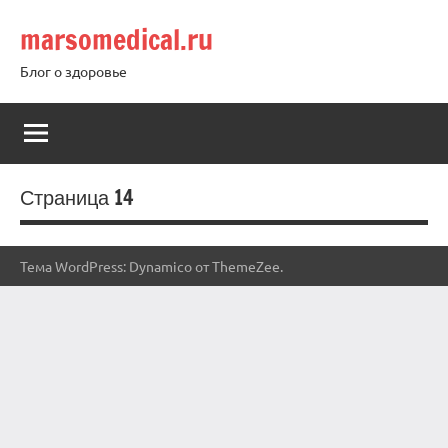
Перейти
marsomedical.ru
к
содержимому
Блог о здоровье
Страница 14
Тема WordPress: Dynamico от ThemeZee.