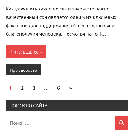
комментариев
Как улучшить качество сна и зачем это важно
Качественный сон является одним из ключевых
факторов для поддержания общего здоровья и
благополучия человека. Несмотря на то, […]
Читать далее
Про здоровье
1
2
3
…
6
Следующие
»
Пагинация
записи
записей
ПОИСК ПО САЙТУ
Поиск
Поиск
для: