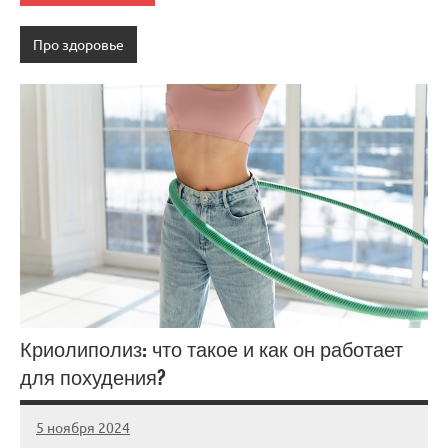
Про здоровье
Криолиполиз: что такое и как он работает
для похудения?
5 ноября 2024
Avtor
Нет