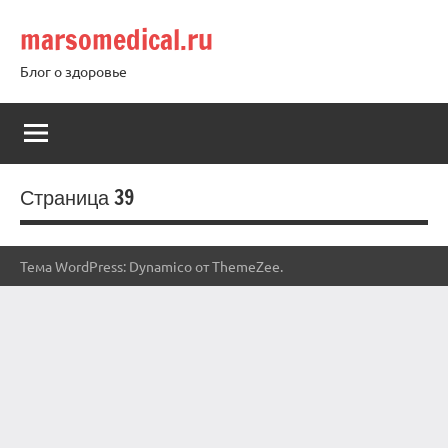
Перейти
marsomedical.ru
к
содержимому
Блог о здоровье
Страница 39
Тема WordPress: Dynamico от ThemeZee.