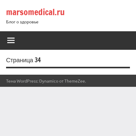
Перейти
marsomedical.ru
к
содержимому
Блог о здоровье
Страница 34
Тема WordPress: Dynamico от ThemeZee.