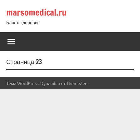
Перейти
marsomedical.ru
к
содержимому
Блог о здоровье
Страница 23
Тема WordPress: Dynamico от ThemeZee.