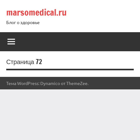
Перейти
marsomedical.ru
к
содержимому
Блог о здоровье
Страница 72
Тема WordPress: Dynamico от ThemeZee.