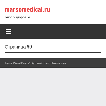
Перейти
marsomedical.ru
к
содержимому
Блог о здоровье
Страница 90
Тема WordPress: Dynamico от ThemeZee.