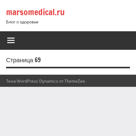
Перейти
marsomedical.ru
к
содержимому
Блог о здоровье
Страница 69
Тема WordPress: Dynamico от ThemeZee.