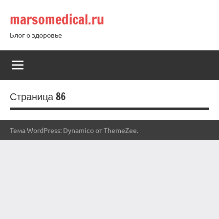
Перейти
marsomedical.ru
к
содержимому
Блог о здоровье
Страница 86
Тема WordPress: Dynamico от ThemeZee.