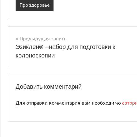
Про здоровье
Предыдущая запись
Навигация
Эзиклен® —набор для подготовки к
колоноскопии
по
записям
Добавить комментарий
Для отправки комментария вам необходимо
автор