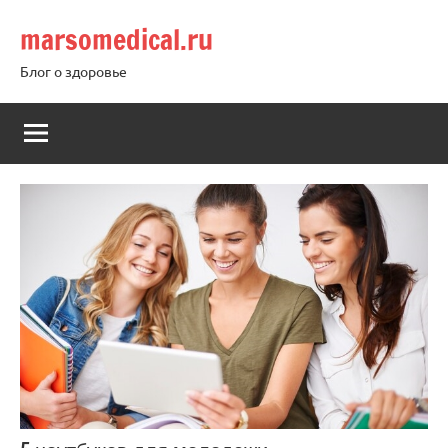
Перейти
marsomedical.ru
к
содержимому
Блог о здоровье