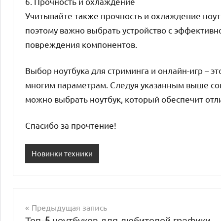
6. Прочность и охлаждение
Учитывайте также прочность и охлаждение ноутб
поэтому важно выбрать устройство с эффективн
повреждения компонентов.
Выбор ноутбука для стриминга и онлайн-игр – э
многим параметрам. Следуя указанным выше сов
можно выбрать ноутбук, который обеспечит отл
Спасибо за прочтение!
Новинки техники
Предыдущая запись
Навигация
Топ-5 ноутбуков для любителей графики