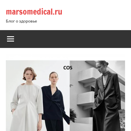
Перейти
marsomedical.ru
к
содержимому
Блог о здоровье