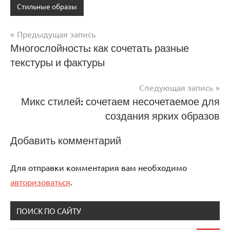
Стильные образы
Предыдущая запись
Навигация
Многослойность: как сочетать разные
текстуры и фактуры
по
записям
Следующая запись
Микс стилей: сочетаем несочетаемое для
создания ярких образов
Добавить комментарий
Для отправки комментария вам необходимо
авторизоваться
.
ПОИСК ПО САЙТУ