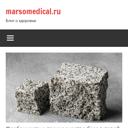
Перейти
marsomedical.ru
к
содержимому
Блог о здоровье