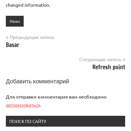
changed information.
News
Предыдущая запись
Навигация
Basar
по
Следующая запись
записям
Refresh point
Добавить комментарий
Для отправки комментария вам необходимо
авторизоваться
.
ПОИСК ПО САЙТУ