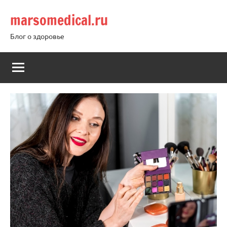
Перейти
marsomedical.ru
к
содержимому
Блог о здоровье